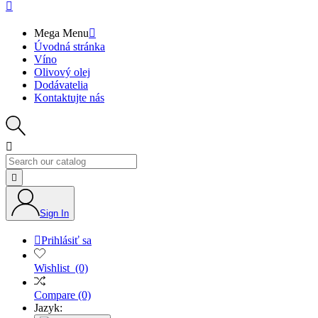

Mega Menu

Úvodná stránka
Víno
Olivový olej
Dodávatelia
Kontaktujte nás


Sign In

Prihlásiť sa
Wishlist
(0)
Compare
(0)
Jazyk: