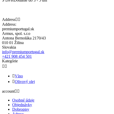
S DPH
Dodanie do 3 - 5 dní
Address


Address:
premiumportugal.sk
Armus, spol. s.r.o
Antona Bernoláka 2170/43
010 01 Žilina
Slovakia
info@premiumportugal.sk
+421 908 454 501
Kategórie



Víno

Olivový olej
account


Osobné údaje
Objednávky
Dobropisy
Adresy