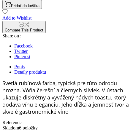
Pridať do košíka
Add to Wishlist
Compare This Product
Share on :
Facebook
Twitter
Pinterest
Popis
Detaily produktu
Svetlá rubínová farba, typická pre túto odrodu
hrozna. Vôňa čerešní a čiernych sliviek. V ústach
ukazuje diskrétny a vyvážený nádych toastu, ktorý
dodáva vínu eleganciu. Jeho dĺžka a jemnosť tvoria
skvelé gastronomické víno
Referencia
Skladom
6 položky