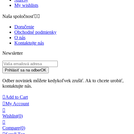
My wishlists
Naša spoločnosť


Doručenie
Obchodné podmienky
O nás
Kontaktujte nás
Newsletter
Prihlásiť sa na odber
OK
Odber noviniek môžete kedykoľvek zrušiť. Ak to chcete urobiť,
kontaktujte nás.

Add to Cart

My Account

Wishlist
(
0
)

Compare(
0
)